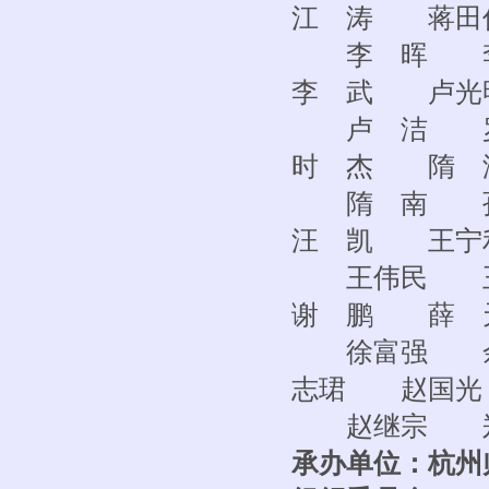
江 涛 蒋田
李 晖 李
李 武 卢光
卢 洁 罗
时 杰 隋 
隋 南 孙
汪 凯 王宁
王伟民 王
谢 鹏 薛 
徐富强 余
志珺 赵国光
赵继宗 郑
承办单位：杭州