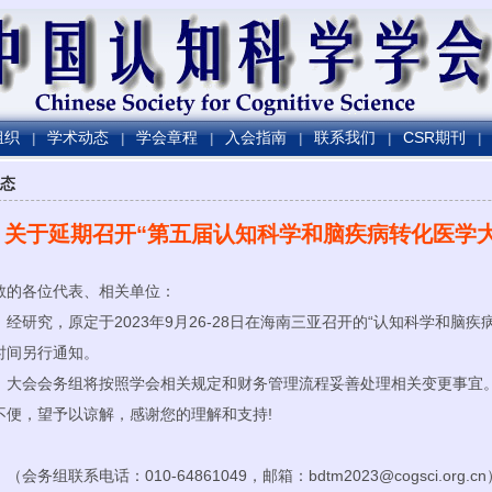
组织
学术动态
学会章程
入会指南
联系我们
CSR期刊
|
|
|
|
|
|
态
关于延期召开“第五届认知科学和脑疾病转化医学
敬的各位代表、相关单位：
研究，原定于2023年9月26-28日在海南三亚召开的“认知科学和脑疾
时间另行通知。
会会务组将按照学会相关规定和财务管理流程妥善处理相关变更事宜。
不便，望予以谅解，感谢您的理解和支持!
务组联系电话：010-64861049，邮箱：bdtm2023@cogsci.org.cn