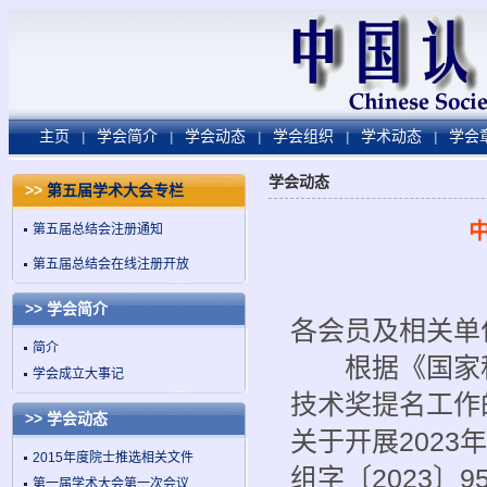
主页
学会简介
学会动态
学会组织
学术动态
学会
|
|
|
|
|
学会动态
>>
第五届学术大会专栏
第五届总结会注册通知
第五届总结会在线注册开放
>> 学会简介
各会员及相关单
简介
根据《国家科学
学会成立大事记
技术奖提名工作
>> 学会动态
关于开展202
2015年度院士推选相关文件
组字〔2023〕
第一届学术大会第一次会议