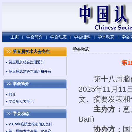
主页
学会简介
学会动态
学会组织
学术动态
学会
|
|
|
|
|
学会动态
>>
第五届学术大会专栏
第
第五届总结会注册通知
第五届总结会在线注册开放
第十八届脑信息学国
>> 学会简介
2025年11月1
简介
文、摘要发表和
学会成立大事记
主办方：
意大
>> 学会动态
Bari)
2015年度院士推选相关文件
协办方：
国
第一届学术大会第一次会议