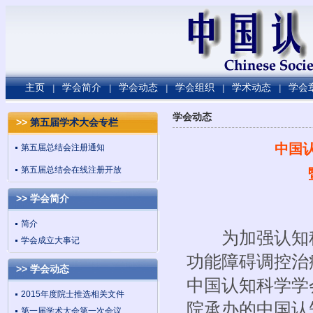
主页
学会简介
学会动态
学会组织
学术动态
学会
|
|
|
|
|
学会动态
>>
第五届学术大会专栏
中国
第五届总结会注册通知
第五届总结会在线注册开放
>> 学会简介
简介
为加强认知科
学会成立大事记
功能障碍调控治
>> 学会动态
中国认知科学学
2015年度院士推选相关文件
院承办的中国认
第一届学术大会第一次会议